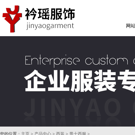
网
您的位置：
主页
>
产品中心
>
西装
>
男士西服
>