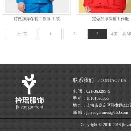
订做加厚冬装工作服 工装
定做加厚保暖工作服
上一页
1
2
3
末页
共
3
联系我们
/ CONTACT US
电 话：021-36329579
手 机：18101698865
地 址：上海市嘉定区卧龙路333弄
邮 箱：jinyaogarment@163.com
Copyright © 2010-2018 